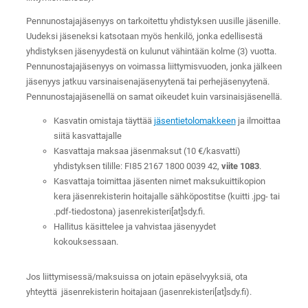
Pennunostajajäsenyys on tarkoitettu yhdistyksen uusille jäsenille.
Uudeksi jäseneksi katsotaan myös henkilö, jonka edellisestä
yhdistyksen jäsenyydestä on kulunut vähintään kolme (3) vuotta.
Pennunostajajäsenyys on voimassa liittymisvuoden, jonka jälkeen
jäsenyys jatkuu varsinaisenajäsenyytenä tai perhejäsenyytenä.
Pennunostajajäsenellä on samat oikeudet kuin varsinaisjäsenellä.
Kasvatin omistaja täyttää
jäsentietolomakkeen
ja ilmoittaa
siitä kasvattajalle
Kasvattaja maksaa jäsenmaksut (10 €/kasvatti)
yhdistyksen tilille: FI85 2167 1800 0039 42,
viite 1083
.
Kasvattaja toimittaa jäsenten nimet maksukuittikopion
kera jäsenrekisterin hoitajalle sähköpostitse (kuitti .jpg- tai
.pdf-tiedostona) jasenrekisteri[at]sdy.fi.
Hallitus käsittelee ja vahvistaa jäsenyydet
kokouksessaan.
Jos liittymisessä/maksuissa on jotain epäselvyyksiä, ota
yhteyttä jäsenrekisterin hoitajaan (jasenrekisteri[at]sdy.fi).