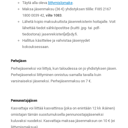
Täytä alla oleva
liittymislomake
.
Maksa jäsenmaksu (36 €) yhdistyksen tilille: FI85 2167
1800 0039 42,
viite 1083
.
Lähetä kopio maksukuitista jäsenrekisterin hoitajalle. Voit
lähettää tiedot sähköpostitse (kuitti .jpg- tai .pdf-
tiedostona) jasenrekisteri[at]sdy.fi.
Hallitus käsittelee ja vahvistaa jäsenyydet
kokouksessaan.
Perhejäsen
Perhejäseneksi voi liittyä, kun taloudessa on jo yhdistyksen jäsen.
Perhejäseneksi liittyminen onnistuu samalla tavalla kuin
varsinaiseksi jäseneksi. Perhejäsenmaksu on 7 €.
Pennunostajajäsen
Kasvattaja voi liittää kasvattinsa (joka on enintään 12 kk ikäinen)
omistajan tämän suostumuksella pennunostajajäseneksi
kuluvaksi vuodeksi. Kasvattaja maksaa jäsenmaksun on 10 € (ei
liittymismaksua).