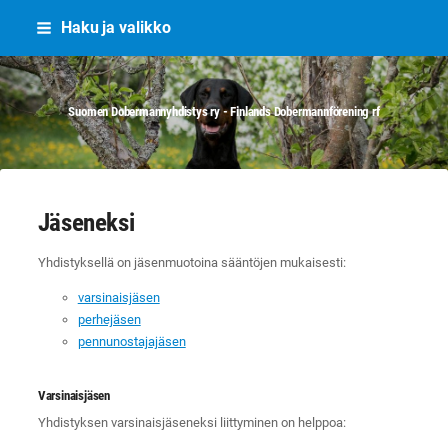
Siirry
Haku ja valikko
sivun
sisältöön
Suomen Dobermannyhdistys ry - Finlands Dobermannförening rf
Jäseneksi
Yhdistyksellä on jäsenmuotoina sääntöjen mukaisesti:
varsinaisjäsen
perhejäsen
pennunostajajäsen
Varsinaisjäsen
Yhdistyksen varsinaisjäseneksi liittyminen on helppoa: