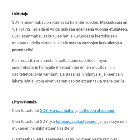
Lisätietoja
SDY:n jäsenmaksu on voimassa kalenterivuoden.
Maksukausi on
1.1.-31.12., eli sitä ei voida maksaa edellisenä vuonna etukäteen.
Uusi jäsenmaksulasku tulee heti alkuvuodesta kiertokirjeen
mukana uudella viitteellä, eli
älä maksa vanhojen laskutietojen
perusteella
!
Kun muutat, niin muista ilmoittaa uusi osoitteesi myös
jäsenrekisterin hoitajalle (mieluummin ennen muuttoa, niin
osoitetietosi ovat varmasti ajantasalla). Yhdistys ei jälkeenpäin
lähetä lehtiä, jotka eivät väärien osoitetietojen takia mene perille.
Liittymislomake
Olen tutustunut
SDY ry:n sääntöihin
ja
eettiseen ohjeeseen
.
Olen tutustunut SDY ry:n
tietosuojaselosteeseen
ja hyväksyn sen
mukaisen henkilötietojen käsittelyn.
Huomaathan, että jäsenyytesi astuu voimaan vasta kun olet