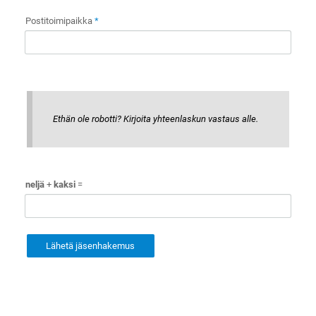
Postitoimipaikka
*
Ethän ole robotti? Kirjoita yhteenlaskun vastaus alle.
neljä
+
kaksi
=
Lähetä jäsenhakemus