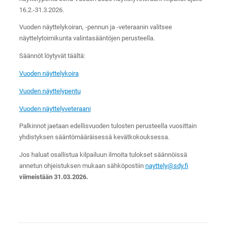
16.2.-31.3.2026.
Vuoden näyttelykoiran, -pennun ja -veteraanin valitsee
näyttelytoimikunta valintasääntöjen perusteella.
Säännöt löytyvät täältä:
Vuoden näyttelykoira
Vuoden näyttelypentu
Vuoden näyttelyveteraani
Palkinnot jaetaan edellisvuoden tulosten perusteella vuosittain
yhdistyksen sääntömääräisessä kevätkokouksessa.
Jos haluat osallistua kilpailuun ilmoita tulokset säännöissä
annetun ohjeistuksen mukaan sähköpostiin
nayttely@sdy.fi
viimeistään 31.03.2026.