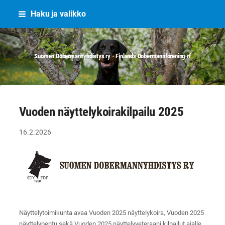
Siirry
Haku ja valikko
sivun
sisältöön
Suomen Dobermannyhdistys ry - Finlands Dobermannförening rf
Vuoden näyttelykoirakilpailu 2025
16.2.2026
Näyttelytoimikunta avaa Vuoden 2025 näyttelykoira, Vuoden 2025
näyttelypentu sekä Vuoden 2025 näyttelyveteraani kilpailut ajalle