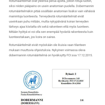
Rotumääritelmät ovat yleensä perua ajoilta, jolloin rotuja luotiin,
siksi niiden pääpaino on usein anatomian puolella. Dobermannin
rotumääritelmäkin pitää sisällään anatomian lisäksi vain vähäisiä
mainintoja luonteesta. Terveydestä rotumääritelmät eivät
useinkaan puhu mitään, mutta nykypäivänä koiran terveyden
tärkeys ajaa kiistatta ohi sekä rakenteen että myös luonteen.
Mitään hyötyä ei voi olla sen enempää hyvästä rakenteesta kuin
luonteestakaan, jos koira on sairas.
Rotumääritelmät eivät myöskään ole ikuisia vaan tilanteen
mukaan muuttuvia ohjeistuksia. Nykyinen voimassa oleva
dobermannin rotumääritelmä on hyväksytty FCI:ssa 17.12.2015.