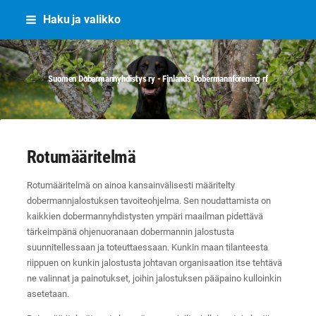
Siirry
Haku ja valikko
sivun
sisältöön
Suomen Dobermannyhdistys ry - Finlands Dobermannförening rf
Rotumääritelmä
Rotumääritelmä on ainoa kansainvälisesti määritelty
dobermannjalostuksen tavoiteohjelma. Sen noudattamista on
kaikkien dobermannyhdistysten ympäri maailman pidettävä
tärkeimpänä ohjenuoranaan dobermannin jalostusta
suunnitellessaan ja toteuttaessaan. Kunkin maan tilanteesta
riippuen on kunkin jalostusta johtavan organisaation itse tehtävä
ne valinnat ja painotukset, joihin jalostuksen pääpaino kulloinkin
asetetaan.