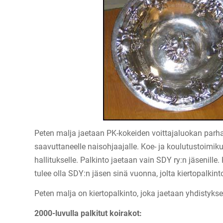
Peten malja jaetaan PK-kokeiden voittajaluokan par
saavuttaneelle naisohjaajalle. Koe- ja koulutustoimik
hallitukselle. Palkinto jaetaan vain SDY ry:n jäsenille
tulee olla SDY:n jäsen sinä vuonna, jolta kiertopalkin
Peten malja on kiertopalkinto, joka jaetaan yhdistyk
2000-luvulla palkitut koirakot: