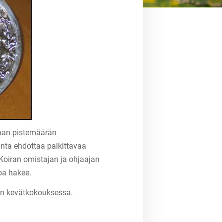
haan pistemäärän
unta ehdottaa palkittavaa
. Koiran omistajan ja ohjaajan
toa hakee.
sen kevätkokouksessa.