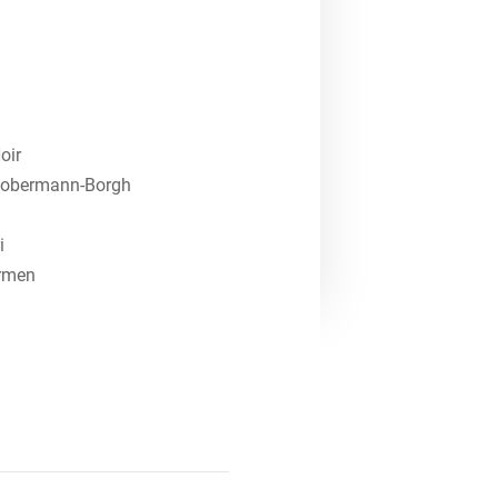
oir
Dobermann-Borgh
i
rmen