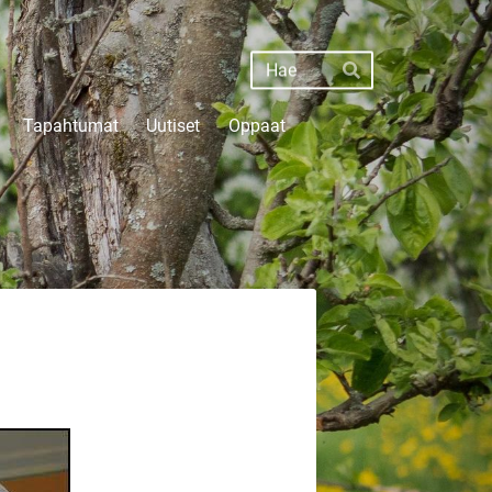
Haku
Hae
Tapahtumat
Uutiset
Oppaat