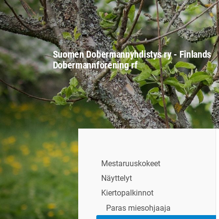
Siirry
sivun
sisältöön
Suomen Dobermannyhdistys ry - Finlands
Dobermannförening rf
Mestaruuskokeet
Näyttelyt
Kiertopalkinnot
Paras miesohjaaja