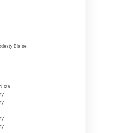
desty Blaise
Nitza
hy
hy
hy
hy