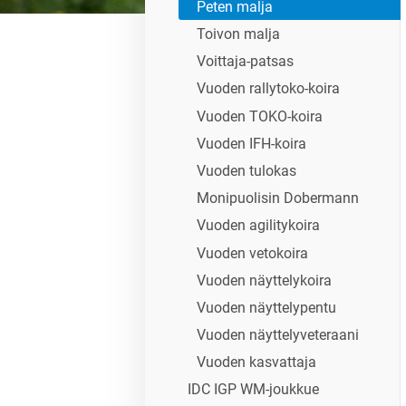
Peten malja
Toivon malja
Voittaja-patsas
Vuoden rallytoko-koira
Vuoden TOKO-koira
Vuoden IFH-koira
Vuoden tulokas
Monipuolisin Dobermann
Vuoden agilitykoira
Vuoden vetokoira
Vuoden näyttelykoira
Vuoden näyttelypentu
Vuoden näyttelyveteraani
Vuoden kasvattaja
IDC IGP WM-joukkue