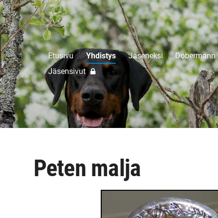
Etusivu
Yhdistys
Jäseneksi
Dobermann
Jäsensivut
Peten malja