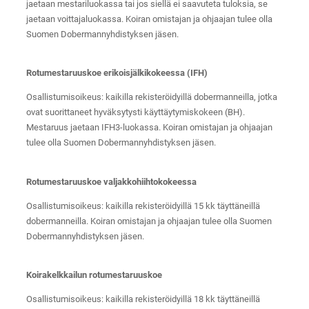
jaetaan mestariluokassa tai jos siellä ei saavuteta tuloksia, se
jaetaan voittajaluokassa. Koiran omistajan ja ohjaajan tulee olla
Suomen Dobermannyhdistyksen jäsen.
Rotumestaruuskoe erikoisjälkikokeessa (IFH)
Osallistumisoikeus: kaikilla rekisteröidyillä dobermanneilla, jotka
ovat suorittaneet hyväksytysti käyttäytymiskokeen (BH).
Mestaruus jaetaan IFH3-luokassa. Koiran omistajan ja ohjaajan
tulee olla Suomen Dobermannyhdistyksen jäsen.
Rotumestaruuskoe valjakkohiihtokokeessa
Osallistumisoikeus: kaikilla rekisteröidyillä 15 kk täyttäneillä
dobermanneilla. Koiran omistajan ja ohjaajan tulee olla Suomen
Dobermannyhdistyksen jäsen.
Koirakelkkailun rotumestaruuskoe
Osallistumisoikeus: kaikilla rekisteröidyillä 18 kk täyttäneillä