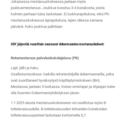
Jokaisessa mestaruuskokeessa jaetaan myös
joukkuemestaruus. Joukkue koostuu 3-4 koirakosta, joista
kolmen parhaan tulos lasketaan. Ei luokkarajoituksia, eikä PK-
mestaruuskokeessa lajirajoituksia, lajien ollessa samana
päivänä. Koko joukkue palkitaan.
SDY järjestää vuosittain seuraavat dobermannien mestaruuskokeet:
Rotumestaruus palveluskoiralajeissa (PK)
Lajit: jälki ja haku
Osallistumisoikeus: kaikilla rekisteröidyillä dobermanneilla, jotka
ovat suorittaneet hyväksytysti käyttäytymiskokeen (BH).
Mestaruus jaetaan 3-luokassa. Koiran omistajan ja ohjaajan tulee
olla Suomen Dobermannyhdistyksen jäsen.
1.1.2025 alusta mestaruuskokeeseen voi osallistua myös B-
tottelevaisuudella. B-tottelevaisuuden tehneiden koirakoiden
tottelevaisuuspisteet lasketaan kertoimella 0,7.