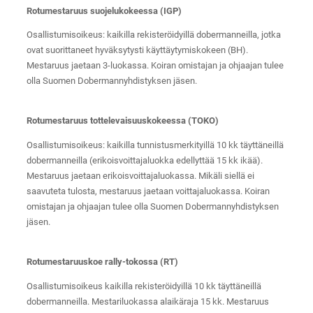
Rotumestaruus suojelukokeessa (IGP)
Osallistumisoikeus: kaikilla rekisteröidyillä dobermanneilla, jotka
ovat suorittaneet hyväksytysti käyttäytymiskokeen (BH).
Mestaruus jaetaan 3-luokassa. Koiran omistajan ja ohjaajan tulee
olla Suomen Dobermannyhdistyksen jäsen.
Rotumestaruus tottelevaisuuskokeessa (TOKO)
Osallistumisoikeus: kaikilla tunnistusmerkityillä 10 kk täyttäneillä
dobermanneilla (erikoisvoittajaluokka edellyttää 15 kk ikää).
Mestaruus jaetaan erikoisvoittajaluokassa. Mikäli siellä ei
saavuteta tulosta, mestaruus jaetaan voittajaluokassa. Koiran
omistajan ja ohjaajan tulee olla Suomen Dobermannyhdistyksen
jäsen.
Rotumestaruuskoe rally-tokossa (RT)
Osallistumisoikeus kaikilla rekisteröidyillä 10 kk täyttäneillä
dobermanneilla. Mestariluokassa alaikäraja 15 kk. Mestaruus