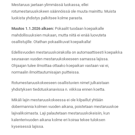
Mestaruus jaetaan ylimmässä luokassa, ellei
rotumestaruuskokeen säännöissä ole muuta mainittu. Muista
luokista yhdistys palkitsee kolme parasta.
Muutos 1.1.2026 alkaen:
Pokaalit tuodaan koepaikalle
mahdollisuuksien mukaan, mutta niitä ei enää luovuteta
osallistujille. Otathan pokaalikuvat koepaikalla!
Edellisvuoden mestaruuskoirakolla on automaattisesti koepaikka
seuraavan vuoden mestaruukokeeseen samassa lajissa.
Ohjaajan tulee ilmoittaa ottaako koepaikan vastaan vai ei,
normaalin ilmoittautumisajan puitteissa.
Rotumestaruuskokeeseen osallistuvien nimet julkaistaan
yhdistyksen tiedotuskanavissa n. viikkoa ennen koetta.
Mikäli lajin mestaruuskokeessa ei ole kilpaillut yhtään
dobermannia kolmen vuoden aikana, poistetaan mestaruuskoe
lajivalikoimasta. Laji palautetaan mestaruuskokeisiin, kun
kalenterivuoden aikana kolme eri koiraa tekee tuloksen
kyseisessä lajissa.