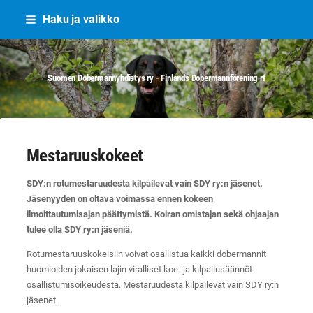
Siirry
Haku ja valikko
sivun
sisältöön
Suomen Dobermannyhdistys ry - Finlands Dobermannförening rf
Mestaruuskokeet
SDY:n rotumestaruudesta kilpailevat vain SDY ry:n jäsenet.
Jäsenyyden on oltava voimassa ennen kokeen
ilmoittautumisajan päättymistä. Koiran omistajan sekä ohjaajan
tulee olla SDY ry:n jäseniä.
Rotumestaruuskokeisiin voivat osallistua kaikki dobermannit
huomioiden jokaisen lajin viralliset koe- ja kilpailusäännöt
osallistumisoikeudesta. Mestaruudesta kilpailevat vain SDY ry:n
jäsenet.