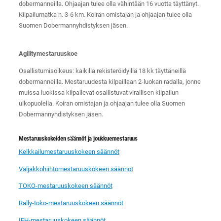
dobermanneilla. Ohjaajan tulee olla vähintään 16 vuotta täyttänyt.
Kilpailumatka n. 3-6 km. Koiran omistajan ja ohjaajan tulee olla
Suomen Dobermannyhdistyksen jäsen.
Agilitymestaruuskoe
Osallistumisoikeus: kaikilla rekisteröidyillä 18 kk täyttäneillä
dobermanneilla. Mestaruudesta kilpaillaan 2-luokan radalla, jonne
muissa luokissa kilpailevat osallistuvat virallisen kilpailun
ulkopuolella. Koiran omistajan ja ohjaajan tulee olla Suomen
Dobermannyhdistyksen jäsen.
Mestaruuskokeiden säännöt ja joukkuemestaruus
Kelkkailumestaruuskokeen säännöt
Valjakkohiihtomestaruuskokeen säännöt
TOKO-mestaruuskokeen säännöt
Rally-toko-mestaruuskokeen säännöt
IFH-mestaruuskokeen säännöt