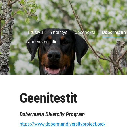
Etusivu
Yhdistys
Jäseneksi
Dobermann
Jäsensivut
Geenitestit
Dobermann Diversity Program
https://www.dobermandiversityproject.org/