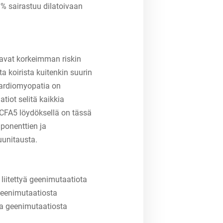
0 % sairastuu dilatoivaan
avat korkeimman riskin
a koirista kuitenkin suurin
kardiomyopatia on
iot selitä kaikkia
i CFA5 löydöksellä on tässä
mponenttien ja
uunitausta.
 liitettyä geenimutaatiota
geenimutaatiosta
a geenimutaatiosta