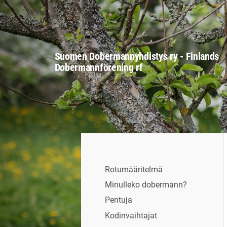
Siirry
sivun
sisältöön
Suomen Dobermannyhdistys ry - Finlands
Dobermannförening rf
Rotumääritelmä
Minulleko dobermann?
Pentuja
Kodinvaihtajat