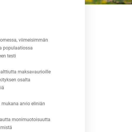
Suomessa, viimeisimmän
sa populaatiossa
en testi
lttiutta maksavaurioille
ityksen osalta
iä
a mukana arvio eliniän
ä kautta monimuotoisuutta
ämistä