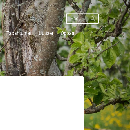
Haku
Hae
Tapahtumat
Uutiset
Oppaat