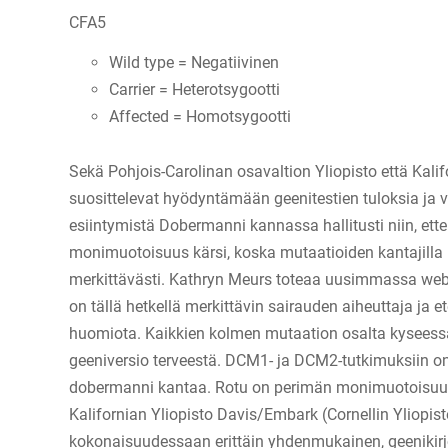
CFA5
Wild type = Negatiivinen
Carrier = Heterotsygootti
Affected = Homotsygootti
Sekä Pohjois-Carolinan osavaltion Yliopisto että Kalif
suosittelevat hyödyntämään geenitestien tuloksia j
esiintymistä Dobermanni kannassa hallitusti niin, ette
monimuotoisuus kärsi, koska mutaatioiden kantajilla 
merkittävästi. Kathryn Meurs toteaa uusimmassa we
on tällä hetkellä merkittävin sairauden aiheuttaja ja et
huomiota. Kaikkien kolmen mutaation osalta kyseessä 
geeniversio terveestä. DCM1- ja DCM2-tutkimuksiin on
dobermanni kantaa. Rotu on perimän monimuotoisuus
Kalifornian Yliopisto Davis/Embark (Cornellin Yliopist
kokonaisuudessaan erittäin yhdenmukainen, geenikir