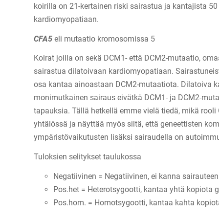
koirilla on 21-kertainen riski sairastua ja kantajista 5
kardiomyopatiaan.
CFA5
eli mutaatio kromosomissa 5
Koirat joilla on sekä DCM1- että DCM2-mutaatio, oma
sairastua dilatoivaan kardiomyopatiaan. Sairastuneist
osa kantaa ainoastaan DCM2-mutaatiota. Dilatoiva 
monimutkainen sairaus eivätkä DCM1- ja DCM2-mutaat
tapauksia. Tällä hetkellä emme vielä tiedä, mikä rool
yhtälössä ja näyttää myös siltä, että geneettisten ko
ympäristövaikutusten lisäksi sairaudella on autoimm
Tuloksien selitykset taulukossa
Negatiivinen = Negatiivinen, ei kanna sairauteen
Pos.het = Heterotsygootti, kantaa yhtä kopiota 
Pos.hom. = Homotsygootti, kantaa kahta kopiot