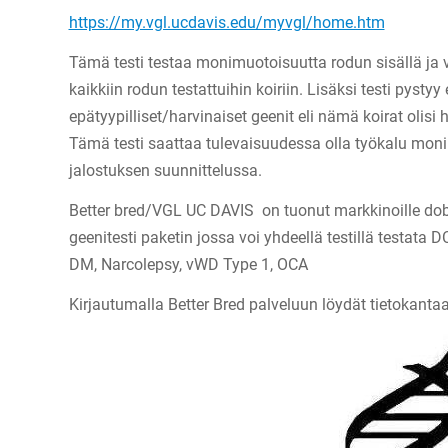
https://my.vgl.ucdavis.edu/myvgl/home.htm
Tämä testi testaa monimuotoisuutta rodun sisällä ja 
kaikkiin rodun testattuihin koiriin. Lisäksi testi pysty
epätyypilliset/harvinaiset geenit eli nämä koirat olisi
Tämä testi saattaa tulevaisuudessa olla työkalu m
jalostuksen suunnittelussa.
Better bred/VGL UC DAVIS on tuonut markkinoille do
geenitesti paketin jossa voi yhdeellä testillä testata
DM, Narcolepsy, vWD Type 1, OCA
Kirjautumalla Better Bred palveluun löydät tietokantaan