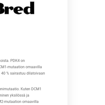
ioista. PDK4 on
DCM1-mutaation omaavilla
in 40 % sairastuu dilatoivaan
eenimutaatio. Kuten DCM1
minen yksilössä ja
M2-mutaation omaavilla