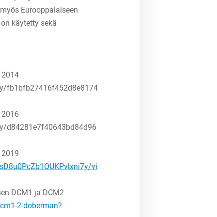
n myös Eurooppalaiseen
on käytetty sekä
a 2014
Play/fb1bfb27416f452d8e8174
a 2016
Play/d84281e7f40643bd84d96
a 2019
O6sD8u0PcZb1OUKPvlxni7y/vi
nnien DCM1 ja DCM2
/dcm1-2-doberman?