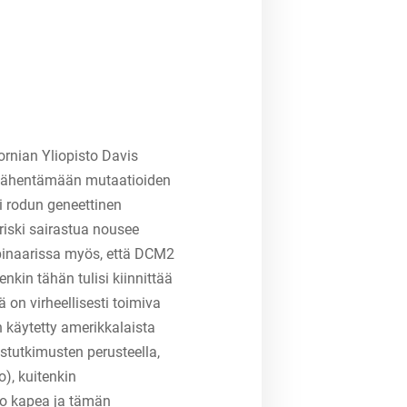
ornian Yliopisto Davis
a vähentämään mutaatioiden
i rodun geneettinen
riski sairastua nousee
binaarissa myös, että DCM2
enkin tähän tulisi kiinnittää
on virheellisesti toimiva
 käytetty amerikkalaista
tutkimusten perusteella,
o), kuitenkin
jo kapea ja tämän