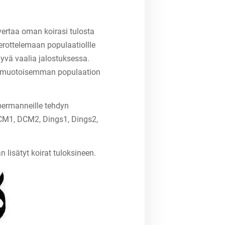
vertaa oman koirasi tulosta
y erottelemaan populaatiollle
 hyvä vaalia jalostuksessa.
onimuotoisemman populaation
bermanneille tehdyn
 DCM1, DCM2, Dings1, Dings2,
 lisätyt koirat tuloksineen.