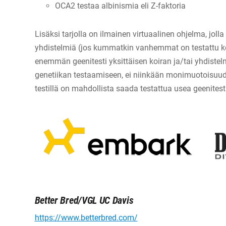
OCA2 testaa albinismia eli Z-faktoria
Lisäksi tarjolla on ilmainen virtuaalinen ohjelma, jolla
yhdistelmiä (jos kummatkin vanhemmat on testattu ko. 
enemmän geenitesti yksittäisen koiran ja/tai yhdistelm
genetiikan testaamiseen, ei niinkään monimuotoisuud
testillä on mahdollista saada testattua usea geenites
Better Bred/VGL UC Davis
https://www.betterbred.com/