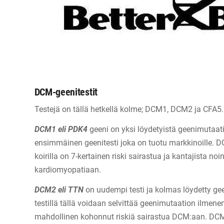
DCM-geenitestit
Testejä on tällä hetkellä kolme; DCM1, DCM2 ja CFA5.
DCM1 eli PDK4
geeni on yksi löydetyistä geenimutaat
ensimmäinen geenitesti joka on tuotu markkinoille. 
koirilla on 7-kertainen riski sairastua ja kantajista no
kardiomyopatiaan.
DCM2 eli TTN
on uudempi testi ja kolmas löydetty g
testillä tällä voidaan selvittää geenimutaation ilmene
mahdollinen kohonnut riskiä sairastua DCM:aan. DC