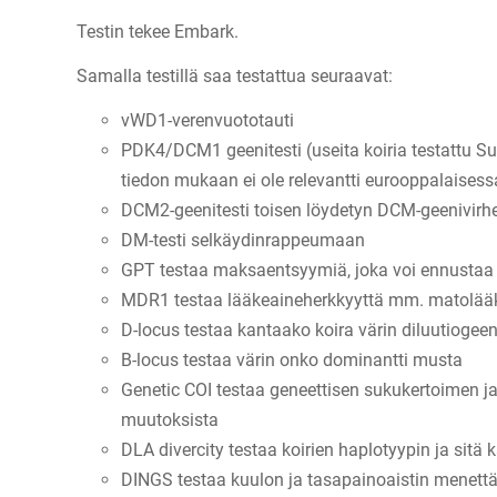
Testin tekee Embark.
Samalla testillä saa testattua seuraavat:
vWD1-verenvuototauti
PDK4/DCM1 geenitesti (useita koiria testattu 
tiedon mukaan ei ole relevantti eurooppalaises
DCM2-geenitesti toisen löydetyn DCM-geenivirhe
DM-testi selkäydinrappeumaan
GPT testaa maksaentsyymiä, joka voi ennustaa a
MDR1 testaa lääkeaineherkkyyttä mm. matolääk
D-locus testaa kantaako koira värin diluutiogeen
B-locus testaa värin onko dominantti musta
Genetic COI testaa geneettisen sukukertoimen j
muutoksista
DLA divercity testaa koirien haplotyypin ja sit
DINGS testaa kuulon ja tasapainoaistin menett