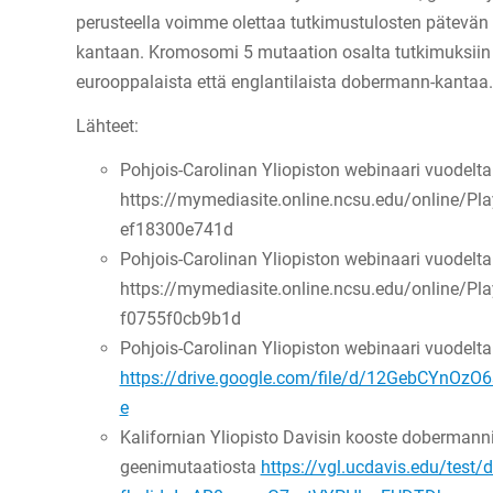
perusteella voimme olettaa tutkimustulosten pätevä
kantaan. Kromosomi 5 mutaation osalta tutkimuksiin 
eurooppalaista että englantilaista dobermann-kantaa.
Lähteet:
Pohjois-Carolinan Yliopiston webinaari vuodelt
https://mymediasite.online.ncsu.edu/online/
ef18300e741d
Pohjois-Carolinan Yliopiston webinaari vuodelt
https://mymediasite.online.ncsu.edu/online/
f0755f0cb9b1d
Pohjois-Carolinan Yliopiston webinaari vuodelt
https://drive.google.com/file/d/12GebCYnOz
e
Kalifornian Yliopisto Davisin kooste doberma
geenimutaatiosta
https://vgl.ucdavis.edu/test