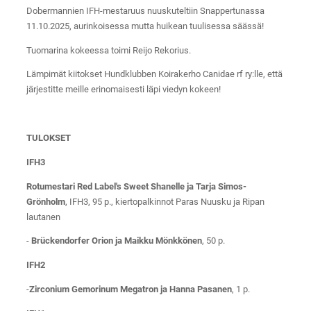
Dobermannien IFH-mestaruus nuuskuteltiin Snappertunassa
11.10.2025, aurinkoisessa mutta huikean tuulisessa säässä!
Tuomarina kokeessa toimi Reijo Rekorius.
Lämpimät kiitokset Hundklubben Koirakerho Canidae rf ry:lle, että
järjestitte meille erinomaisesti läpi viedyn kokeen!
TULOKSET
IFH3
Rotumestari Red Label's Sweet Shanelle ja Tarja Simos-
Grönholm
, IFH3, 95 p., kiertopalkinnot Paras Nuusku ja Ripan
lautanen
-
Brückendorfer Orion ja Maikku Mönkkönen
, 50 p.
IFH2
-
Zirconium Gemorinum Megatron ja Hanna Pasanen
, 1 p.