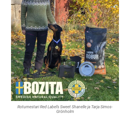
Rotumestari Red Label's Sweet Shanelle ja Tarja Simos-
Grönholm