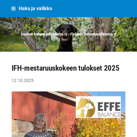
Siirry
Haku ja valikko
sivun
sisältöön
Suomen Dobermannyhdistys ry - Finlands Dobermannförening rf
IFH-mestaruuskokeen tulokset 2025
12.10.2025